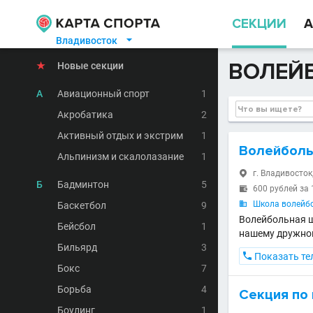
СЕКЦИИ
А
Владивосток

ВОЛЕЙ
★
Новые секции
А
Авиационный спорт
1
Акробатика
2
Активный отдых и экстрим
1
Волейболь
Альпинизм и скалолазание
1
г. Владивосток,

Б
Бадминтон
5
600 рублей за 

Школа волейб
Баскетбол
9

Волейбольная ш
Бейсбол
1
нашему дружно
Бильярд
3

Показать те
Бокс
7
Борьба
4
Секция по
Боулинг
1