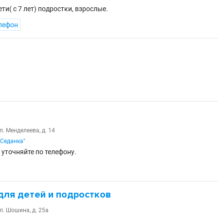
и( с 7 лет) подростки, взрослые.
лефон
л. Менделеева, д. 14
"Седанка"
 уточняйте по телефону.
для детей и подростков
л. Шошина, д. 25а