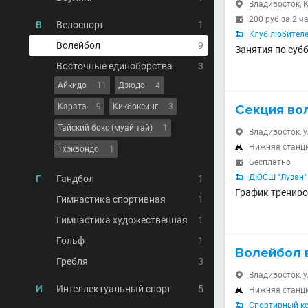
Владивосток, 

200 руб за 2 ч

В
Велоспорт
1
Клуб любителе

Волейбол
9
Занятия по субб
Восточные единоборства
3
Айкидо
11
Дзюдо
4
Каратэ
9
Кикбоксинг
3
Секция во
Тайский бокс (муай тай)
1
Владивосток, у

Нижняя станц

Тхэквондо
1
Бесплатно

ДЮСШ "Лузан"
Г
Гандбол
1

График трениро
Гимнастика спортивная
1
Гимнастика художественная
1
Гольф
1
Волейбол в
Гребля
3
Владивосток, у

И
Интеллектуальный спорт
5
Нижняя станц

Спортивный ко
