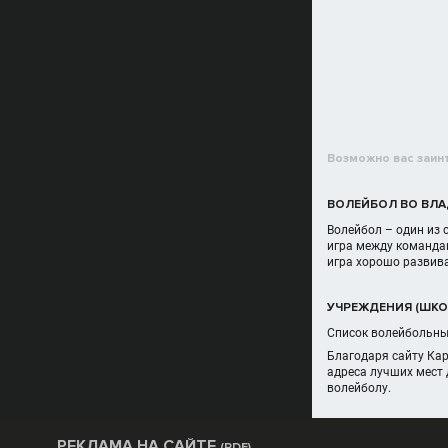
Возможно вас заин
ВОЛЕЙБОЛ ВО ВЛ
Волейбол – один из
игра между командам
игра хорошо развив
УЧРЕЖДЕНИЯ (ШКО
Список волейбольных
Благодаря сайту Ка
адреса лучших мест 
волейболу.
РЕКЛАМА НА САЙТЕ
(PDF)