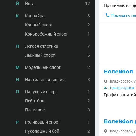
Й
Йога
12
Принимаются дет

Показать те
К
Капоэйра
3
Конный спорт
2
Конькобежный спорт
1
Л
Легкая атлетика
7
Лыжный спорт
5
М
Модельный спорт
2
Волейбол
Н
Настольный теннис
8
Владивосток, у

Центр отдыха 

П
Парусный спорт
1
График занятий
Пейнтбол
2
Плавание
8
Волейбол 
Р
Роликовый спорт
1
Рукопашный бой
2
Владивосток, у
