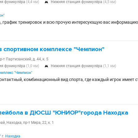
ия фуникулёра
(4,4 км)
Нижняя станция фуникулёра
(4,5 км)

он"
, график тренировок и всю прочую интересующую вас информацию 
в спортивном комплексе "Чемпион"
-т Партизанский, д. 44, к. 5
ия фуникулёра
(1,0 км)
Нижняя станция фуникулёра
(1,1 км)

мплекс "Чемпион"
онтактный, комбинационный вид спорта, где каждый игрок имеет 
лейбола в ДЮСШ "ЮНИОР"города Находка
й, Находка, пр-т Мира, 22, к. 1
г. Находка