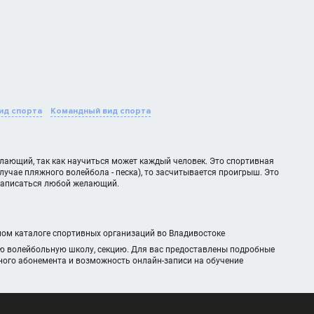
ид спорта
Командный вид спорта
лающий, так как научиться может каждый человек. Это спортивная
случае пляжного волейбола - песка), то засчитывается проигрыш. Это
 записаться любой желающий.
ном каталоге спортивных организаций во Владивостоке
ую волейбольную школу, секцию. Для вас предоставлены подробные
чного абонемента и возможность онлайн-записи на обучение