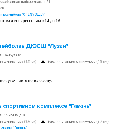
Корабельная набережная, д. 21
аса
й волейбола "OPENVOLLEY"
отам и воскресеньям с 14 до 16
лейболав ДЮСШ "Лузан"
л. Нейбута 85
ия фуникулёра
(4,8 км)
Верхняя станция фуникулёра
(4,8 км)

вок уточняйте по телефону.
 спортивном комплексе "Гавань"
л. Крыгина, д. 3
ия фуникулёра
(3,6 км)
Верхняя станция фуникулёра
(3,7 км)

мплекс "Гавань"