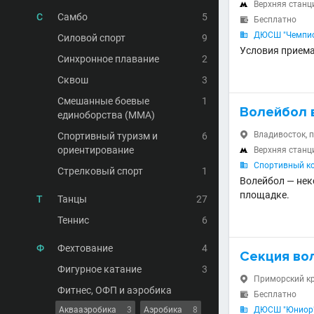
Верхняя станц

С
Самбо
5
Бесплатно

ДЮСШ "Чемпи

Силовой спорт
9
Условия приема
Синхронное плавание
2
Сквош
3
Смешанные боевые
1
Волейбол 
единоборства (MMA)
Владивосток, пр
Спортивный туризм и
6

ориентирование
Верхняя станц

Спортивный ко

Стрелковый спорт
1
Волейбол — нек
площадке.
Т
Танцы
27
Теннис
6
Ф
Фехтование
4
Секция во
Фигурное катание
3
Приморский кра

Фитнес, ОФП и аэробика
Бесплатно

Аквааэробика
3
Аэробика
8
ДЮСШ "Юниор" 
