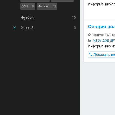
Информацию о т
ОФП
9
Фитнес
33
Футбол
15
Секция во
Х
Хоккей
3
Приморский кра

МБОУ ДОД ЦРТД

Информацию мож

Показать те