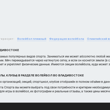
тересует:
Волейбол пляжный
Федерация волейбола
Олимпийский в
АДИВОСТОКЕ
 самых популярных видов спорта. Заниматься им может абсолютно любой же
и. Мяч перекидывается через натянутую сетку, и если он коснется земли (в 
ает и укрепляет физические данные. Имеются секции волейбола, куда может
ЛЫ, КЛУБЫ) В РАЗДЕЛЕ ВОЛЕЙБОЛ ВО ВЛАДИВОСТОКЕ
 организаций, секций, спортшкол, клубов отображён в полном объёме в дан
рта Спорта вы можете выбрать под свои потребности и критерии необходим
для игры в волейбол, их фотографии и реальные отзывы, а также цены меся