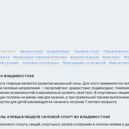
тересует:
Армрестлинг
Бодибилдинг
Гиревой спорт
Пауэрлифтинг
порта
Федерация тяжелой атлетики
Борьба на руках
Армспорт
Фе
ой тренинг
Силовое троеборье
Приседание со штангой
Жим штанг
ВО ВЛАДИВОСТОКЕ
рта главным является развитие мышечной силы. Для этого применяются сил
е силовые направления — пауэрлифтинг, армрестлинг, бодибилдинг, тяжёла
еских возможностей и максимально развить своё тело. В спортивных секция
ин полезны не менее, чем для мужчин, и при правильной технике выполнен
ртом для детей рекомендуется начинать не ранее 7-летнего возраста.
ЛЫ, КЛУБЫ) В РАЗДЕЛЕ СИЛОВОЙ СПОРТ ВО ВЛАДИВОСТОКЕ
силового спорта, секций, спортшкол, клубов отображён в полном объёме в 