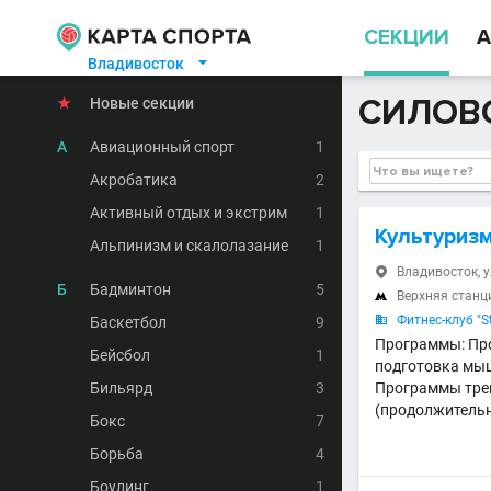
СЕКЦИИ
А
Владивосток

СИЛОВ
★
Новые секции
А
Авиационный спорт
1
Акробатика
2
Активный отдых и экстрим
1
Культуризм
Альпинизм и скалолазание
1
Владивосток, у

Б
Бадминтон
5
Верхняя станц

Фитнес-клуб "S
Баскетбол
9

Программы: Про
Бейсбол
1
подготовка мыш
Бильярд
3
Программы тре
(продолжительн
Бокс
7
Борьба
4
Боулинг
1