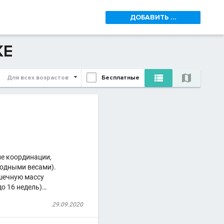
ДОБАВИТЬ ...
КЕ


Для всех возрастов
Бесплатные
ие координации,
одными весами).
шечную массу
до 16 недель)…
29.09.2020