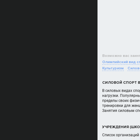
Возможно вас заин
Олимпийский вид с
Культуризм
Силов
СИЛОВОЙ СПОРТ 
В силовых видах спо
нагрузки. Популярны
пределы своих физич
тренировки для женщ
Занятия силовым спо
УЧРЕЖДЕНИЯ (ШКО
Список организаций 