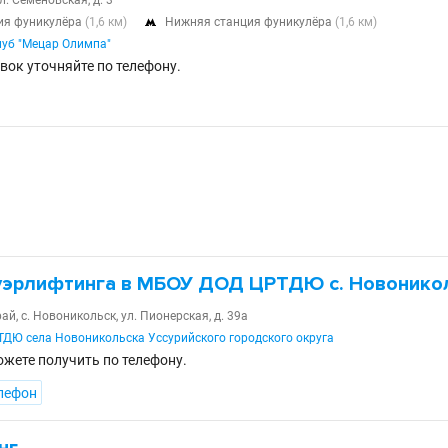
л. Семеновская, д. 3
ия фуникулёра
(1,6 км)
Нижняя станция фуникулёра
(1,6 км)

уб "Мецар Олимпа"
вок уточняйте по телефону.
уэрлифтинга в МБОУ ДОД ЦРТДЮ с. Новонико
й, с. Новоникольск, ул. Пионерская, д. 39а
Ю села Новоникольска Уссурийского городского округа
ете получить по телефону.
лефон