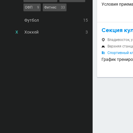
Условия приема
ОФП
9
Фитнес
33
Футбол
15
Секция кул
Х
Хоккей
3
Владивосток, у

Верхняя станц

Спортивный кл

График трениро