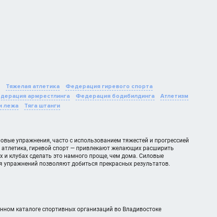
Тяжелая атлетика
Федерация гиревого спорта
дерация армрестлинга
Федерация бодибилдинга
Атлетизм
и лежа
Тяга штанги
овые упражнения, часто с использованием тяжестей и прогрессией
я атлетика, гиревой спорт — привлекают желающих расширить
х и клубах сделать это намного проще, чем дома. Силовые
ия упражнений позволяют добиться прекрасных результатов.
данном каталоге спортивных организаций во Владивостоке