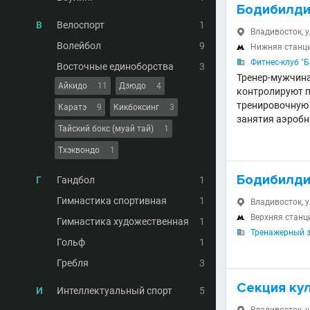
Бодибилди
В
Велоспорт
1
Владивосток, 

Волейбол
9
Нижняя станц

Фитнес-клуб "Б

Восточные единоборства
3
Тренер-мужчина 
Айкидо
11
Дзюдо
4
контролируют 
тренировочную 
Каратэ
9
Кикбоксинг
3
занятия аэробн
Тайский бокс (муай тай)
1
Тхэквондо
1
Бодибилди
Г
Гандбол
1
Гимнастика спортивная
1
Владивосток, у

Верхняя станц

Гимнастика художественная
1
Тренажерный 

Гольф
1
Гребля
3
Секция ку
И
Интеллектуальный спорт
5