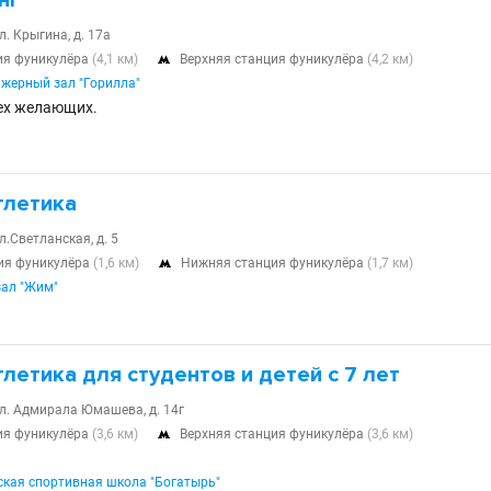
нг
л. Крыгина, д. 17а
ия фуникулёра
(4,1 км)
Верхняя станция фуникулёра
(4,2 км)

жерный зал "Горилла"
ех желающих.
тлетика
л.Светланская, д. 5
ия фуникулёра
(1,6 км)
Нижняя станция фуникулёра
(1,7 км)

зал "Жим"
летика для студентов и детей с 7 лет
ул. Адмирала Юмашева, д. 14г
ия фуникулёра
(3,6 км)
Верхняя станция фуникулёра
(3,6 км)

кая спортивная школа "Богатырь"