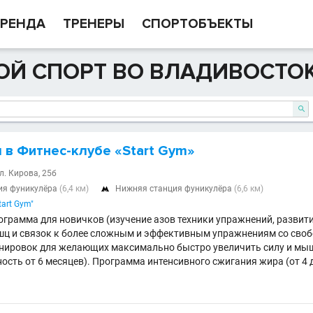
РЕНДА
ТРЕНЕРЫ
СПОРТОБЪЕКТЫ
ОЙ СПОРТ ВО ВЛАДИВОСТО

 в Фитнес-клубе «Start Gym»
л. Кирова, 25б
ия фуникулёра
(6,4 км)
Нижняя станция фуникулёра
(6,6 км)

tart Gym"
грамма для новичков (изучение азов техники упражнений, развит
ц и связок к более сложным и эффективным упражнениям со своб
нировок для желающих максимально быстро увеличить силу и мы
ость от 6 месяцев). Программа интенсивного сжигания жира (от 4 