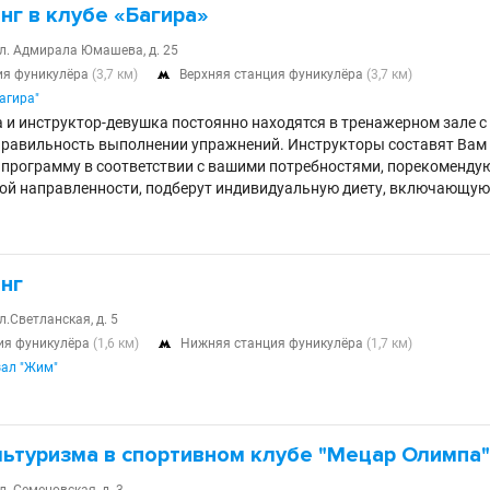
нг в клубе «Багира»
ул. Адмирала Юмашева, д. 25
ия фуникулёра
(3,7 км)
Верхняя станция фуникулёра
(3,7 км)

агира"
и инструктор-девушка постоянно находятся в тренажерном зале с 9
правильность выполнении упражнений. Инструкторы составят Вам
программу в соответствии с вашими потребностями, порекоменду
ой направленности, подберут индивидуальную диету, включающую
нг
л.Светланская, д. 5
ия фуникулёра
(1,6 км)
Нижняя станция фуникулёра
(1,7 км)

зал "Жим"
льтуризма в спортивном клубе "Мецар Олимпа"