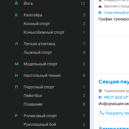
Владивосток, у

Й
Йога
12
Верхняя станц

Спортивный кл

К
Капоэйра
3
График трениро
Конный спорт
2
Конькобежный спорт
1
Л
Легкая атлетика
7
Лыжный спорт
5
М
Модельный спорт
2
Н
Настольный теннис
8
Секция па
П
Парусный спорт
1
Приморский кра

Пейнтбол
2
МБОУ ДОД ЦРТД

Информацию мож
Плавание
8

Показать те
Р
Роликовый спорт
1
Рукопашный бой
2