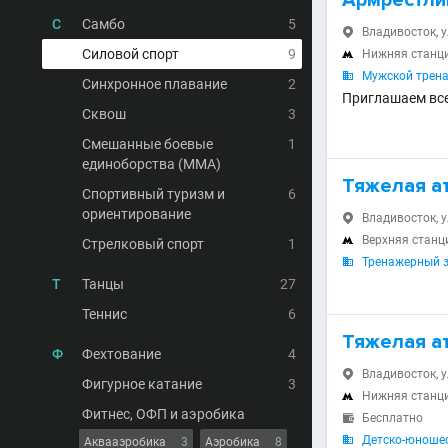
Армрестли
С
Самбо
5
Владивосток, у

Силовой спорт
9
Нижняя станц

Мужской трена

Синхронное плавание
2
Приглашаем вс
Сквош
3
Смешанные боевые
1
единоборства (MMA)
Тяжелая а
Спортивный туризм и
6
ориентирование
Владивосток, у

Верхняя станц

Стрелковый спорт
1
Тренажерный 

Т
Танцы
27
Теннис
6
Тяжелая ат
Ф
Фехтование
4
Владивосток, 

Фигурное катание
3
Нижняя станц

Фитнес, ОФП и аэробика
Бесплатно

Детско-юношес

Аквааэробика
3
Аэробика
8