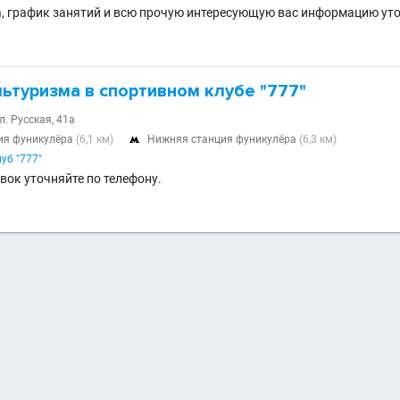
, график занятий и всю прочую интересующую вас информацию уто
ьтуризма в спортивном клубе "777"
л. Русская, 41а
ия фуникулёра
(6,1 км)
Нижняя станция фуникулёра
(6,3 км)

уб "777"
вок уточняйте по телефону.