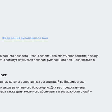
Федерация рукопашного боя
 раннего возраста. Чтобы освоить это спортивное занятие, прежде
еры помогут научиться основам рукопашного боя. Развиваться в
ТОКЕ
данном каталоге спортивных организаций во Владивостоке
ю школу рукопашного боя, секцию. Для вас предоставлены
ы, а также цены месячного абонемента и возможность онлайн-