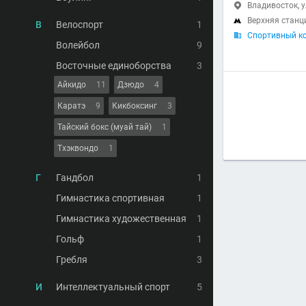
Владивосток, у

Верхняя станц

В
Велоспорт
1
Спортивный ко

Волейбол
9
Восточные единоборства
3
Айкидо
11
Дзюдо
4
Каратэ
9
Кикбоксинг
3
Тайский бокс (муай тай)
1
Тхэквондо
1
Г
Гандбол
1
Гимнастика спортивная
1
Гимнастика художественная
1
Гольф
1
Гребля
3
И
Интеллектуальный спорт
5