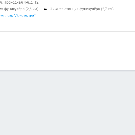
л. Проходная 4-я, д. 12
ия фуникулёра
(2,6 км)
Нижняя станция фуникулёра
(2,7 км)

мплекс "Локомотив"