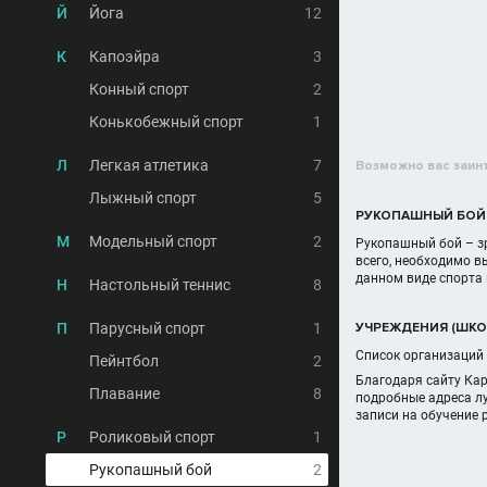
Й
Йога
12
К
Капоэйра
3
Конный спорт
2
Конькобежный спорт
1
Л
Легкая атлетика
7
Возможно вас заин
Лыжный спорт
5
РУКОПАШНЫЙ БОЙ
М
Модельный спорт
2
Рукопашный бой – зр
всего, необходимо в
данном виде спорта
Н
Настольный теннис
8
П
Парусный спорт
1
УЧРЕЖДЕНИЯ (ШКО
Список организаций 
Пейнтбол
2
Благодаря сайту Кар
Плавание
8
подробные адреса л
записи на обучение
Р
Роликовый спорт
1
Рукопашный бой
2