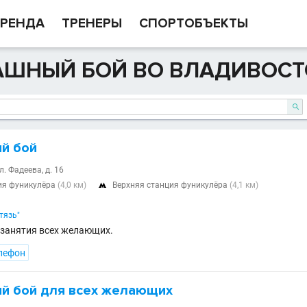
РЕНДА
ТРЕНЕРЫ
СПОРТОБЪЕКТЫ
АШНЫЙ БОЙ ВО ВЛАДИВОСТ

й бой
л. Фадеева, д. 16
ия фуникулёра
(4,0 км)
Верхняя станция фуникулёра
(4,1 км)

тязь"
занятия всех желающих.
лефон
й бой для всех желающих