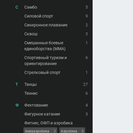
С
Самбо
5
Силовой спорт
9
Синхронное плавание
2
Сквош
3
Смешанные боевые
1
единоборства (MMA)
Спортивный туризм и
6
ориентирование
Стрелковый спорт
1
Т
Танцы
27
Теннис
6
Ф
Фехтование
4
Фигурное катание
3
Фитнес, ОФП и аэробика
Аквааэробика
3
Аэробика
8