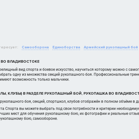
тересует:
Самооборона
Единоборства
Армейский рукопашный бой
 ВО ВЛАДИВОСТОКЕ
елищный вид спорта и боевое искусство, научиться которому можно с самого
ыбрать одну из множества секций рукопашного боя. Профессиональные трен
 имеют возможность только мальчики.
ЛЫ, КЛУБЫ) В РАЗДЕЛЕ РУКОПАШНЫЙ БОЙ, РУКОПАШКА ВО ВЛАДИВОС
рукопашного боя, секций, спортшкол, клубов отображён в полном объёме в 
та Спорта вы можете выбрать под свои потребности и критерии необходиму
учших мест для обучения рукопашному бою, их фотографии и реальные отзыв
 рукопашному бою, самообороне.