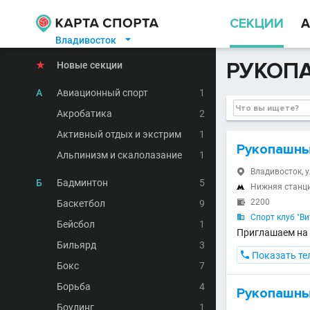
СЕКЦИИ
А
Владивосток

РУКОП
★
Новые секции
А
Авиационный спорт
1
Акробатика
2
Активный отдых и экстрим
1
Рукопашны
Альпинизм и скалолазание
1
Владивосток, у

Б
Бадминтон
5
Нижняя станц

2200
Баскетбол
9

Спорт клуб "Ви

Бейсбол
1
Приглашаем на 
Бильярд
3

Показать те
Бокс
7
Борьба
4
Рукопашны
Боулинг
1