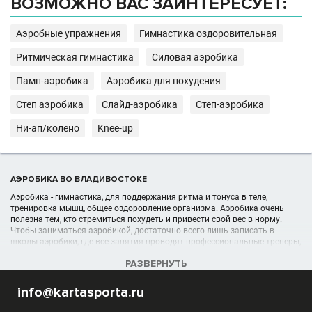
ВОЗМОЖНО ВАС ЗАИНТЕРЕСУЕТ:
Аэробные упражнения
Гимнастика оздоровительная
Ритмическая гимнастика
Силовая аэробика
Памп-аэробика
Аэробика для похудения
Степ аэробика
Слайд-аэробика
Степ-аэробика
Ни-ап/колено
Knee-up
АЭРОБИКА ВО ВЛАДИВОСТОКЕ
Аэробика - гимнастика, для поддержания ритма и тонуса в теле,
тренировка мышц, общее оздоровление организма. Аэробика очень
полезна тем, кто стремиться похудеть и привести свой вес в норму.
Чтобы заниматься аэробикой, достаточно всего лишь записать в
школы аэробики, где все занятия проводят профессиональные тренеры,
знающие тонкости данного вида спорта.
РАЗВЕРНУТЬ
УЧРЕЖДЕНИЯ (ШКОЛЫ, КЛУБЫ) В РАЗДЕЛЕ АЭРОБИКА ВО
info@kartasporta.ru
ВЛАДИВОСТОКЕ