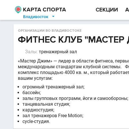
СЕКЦИИ
А
Владивосток

ОРГАНИЗАЦИИ ВО ВЛАДИВОСТОКЕ
ФИТНЕС КЛУБ "МАСТЕР
Залы:
тренажерный зал
«Мастер Джим» — лидер в области фитнеса, первы
международным стандартам клубной системы. Фи
комплекс площадью 4000 кв. м., который работает
вашим услугам:
огромный тренажерный зал;
бассейн;
залы групповых программ, йоги и самообороны;
танцевальная студия;
кардиостудия;
зал тренажеров Free Motion;
cycle-студия.