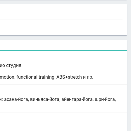
ио студия.
motion, functional training, ABS+stretch и пр.
 асана-йога, виньяса-йога, айенгара-йога, шри-йога,