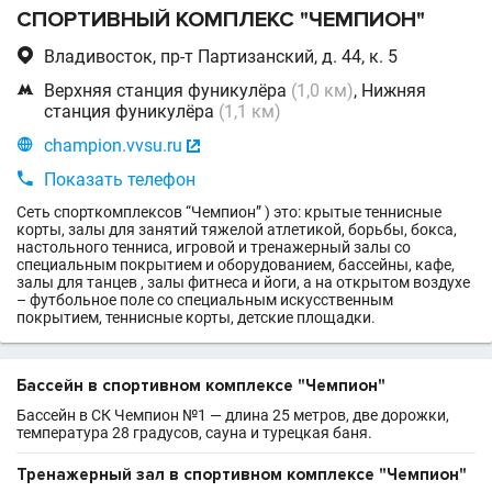
СПОРТИВНЫЙ КОМПЛЕКС "ЧЕМПИОН"

Владивосток, пр-т Партизанский, д. 44, к. 5

Верхняя станция фуникулёра
(1,0 км)
, Нижняя
станция фуникулёра
(1,1 км)

champion.vvsu.ru


Показать телефон
Сеть спорткомплексов “Чемпион” ) это: крытые теннисные
корты, залы для занятий тяжелой атлетикой, борьбы, бокса,
настольного тенниса, игровой и тренажерный залы со
специальным покрытием и оборудованием, бассейны, кафе,
залы для танцев , залы фитнеса и йоги, а на открытом воздухе
– футбольное поле со специальным искусственным
покрытием, теннисные корты, детские площадки.
Бассейн в спортивном комплексе "Чемпион"
Бассейн в СК Чемпион №1 — длина 25 метров, две дорожки,
температура 28 градусов, сауна и турецкая баня.
Тренажерный зал в спортивном комплексе "Чемпион"