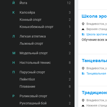
Й
Йога
12
К
Капоэйра
3
Школа эро
Конный спорт
2
Владивосток, у

Конькобежный спорт
1
Верхняя станц

Школа эротиче

Л
Легкая атлетика
7
Обучение всех 
Лыжный спорт
5
М
Модельный спорт
2
Танцеваль
Н
Настольный теннис
8
Владивосток, у

П
Парусный спорт
1
Танцевальная с

Пейнтбол
2
Плавание
8
Традицион
Р
Роликовый спорт
1
Владивосток, у

Рукопашный бой
2
Нижняя станц
