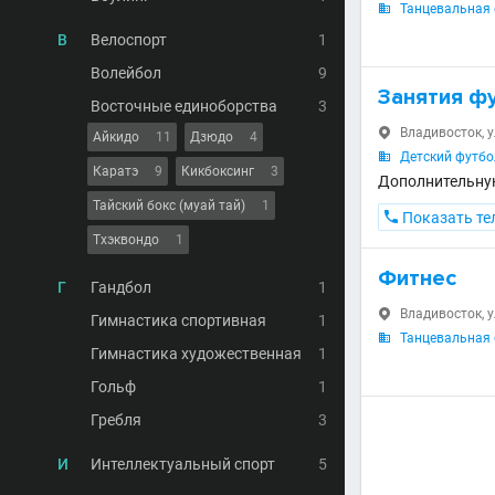
Танцевальная с

В
Велоспорт
1
Волейбол
9
Занятия фу
Восточные единоборства
3
Владивосток, у

Айкидо
11
Дзюдо
4
Детский футбо

Каратэ
9
Кикбоксинг
3
Дополнительну
Тайский бокс (муай тай)
1

Показать те
Тхэквондо
1
Фитнес
Г
Гандбол
1
Владивосток, у

Гимнастика спортивная
1
Танцевальная с

Гимнастика художественная
1
Гольф
1
Гребля
3
И
Интеллектуальный спорт
5