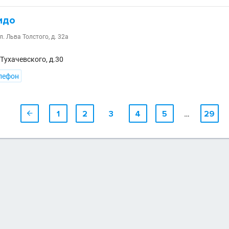
идо
л. Льва Толстого, д. 32а
> Тухачевского, д.30
лефон

1
2
3
4
5
…
29