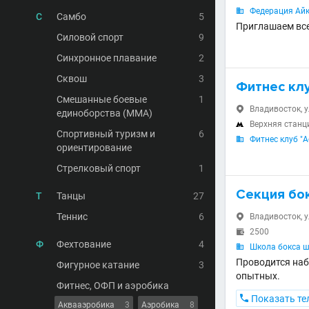
Федерация Айк

С
Самбо
5
Приглашаем вс
Силовой спорт
9
Синхронное плавание
2
Сквош
3
Фитнес клу
Смешанные боевые
1
Владивосток, у

единоборства (MMA)
Верхняя станц

Спортивный туризм и
6
Фитнес клуб "А

ориентирование
Стрелковый спорт
1
Секция бо
Т
Танцы
27
Теннис
6
Владивосток, у

2500

Ф
Фехтование
4
Школа бокса 

Проводится наб
Фигурное катание
3
опытных.
Фитнес, ОФП и аэробика

Показать те
Аквааэробика
3
Аэробика
8