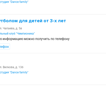
тудия "Dance family"
тболом для детей от 3-х лет
л. Чапаева, д. 5в
льный клуб "Чемпионика"
ю информацию можно получить по телефону
лефон
л. Вилкова, д. 13б
тудия "Dance family"