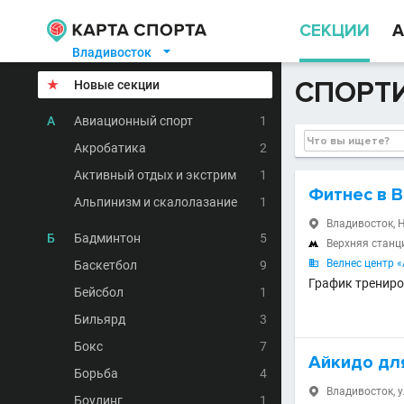
СЕКЦИИ
А
Владивосток

СПОРТ
★
Новые секции
А
Авиационный спорт
1
Акробатика
2
Активный отдых и экстрим
1
Фитнес в 
Альпинизм и скалолазание
1
Владивосток, 

Б
Бадминтон
5
Верхняя станц

Велнес центр 
Баскетбол
9

График трениро
Бейсбол
1
Бильярд
3
Бокс
7
Айкидо дл
Борьба
4
Владивосток, у

Боулинг
1