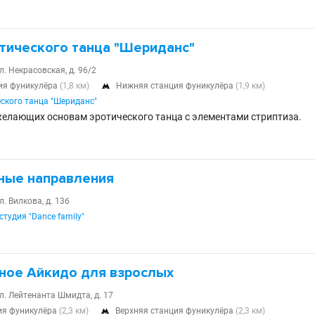
тического танца "Шериданс"
л. Некрасовская, д. 96/2
ия фуникулёра
(1,8 км)
Нижняя станция фуникулёра
(1,9 км)

ского танца "Шериданс"
желающих основам эротического танца с элементами стриптиза.
ные направления
л. Вилкова, д. 13б
тудия "Dance family"
ное Айкидо для взрослых
л. Лейтенанта Шмидта, д. 17
ия фуникулёра
(2,3 км)
Верхняя станция фуникулёра
(2,3 км)
