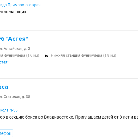
идо Приморского края
ех желающих.
б "Астея"
л. Алтайская, д. 3
ия фуникулёра
(1,6 км)
Нижняя станция фуникулёра
(1,8 км)

стея"
кса
л. Снеговая, д. 35
школа №55
ор в секцию бокса во Владивостоке. Приглашаем детей от 8 лет и 
лефон