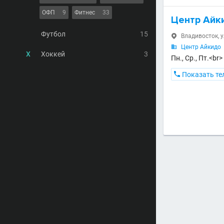
ОФП
9
Фитнес
33
Центр Айк
Футбол
15
Владивосток, у

Центр Айкидо

Х
Хоккей
3
Пн., Ср., Пт.<br

Показать те