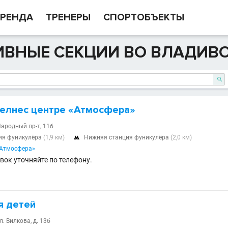
РЕНДА
ТРЕНЕРЫ
СПОРТОБЪЕКТЫ
ИВНЫЕ СЕКЦИИ ВО ВЛАДИВ

Велнес центре «Атмосфера»
Народный пр-т, 11б
ия фуникулёра
(1,9 км)
Нижняя станция фуникулёра
(2,0 км)

«Атмосфера»
вок уточняйте по телефону.
я детей
л. Вилкова, д. 13б